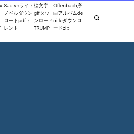
ux
Sao vnライト
絵文字
Offenbach序
ノベルダウン
gifダウ
曲アルバムde
ウ
ロードpdfト
ンロード
nilleダウンロ
ド
レント
TRUMP
ードzip