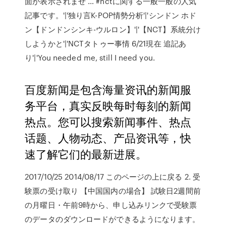
面が表示されませ … #nctに関する一般一般の人気
記事です。'|'独り言K-POP情勢分析'|'シンドン ホド
ン【ドンドンシンキ-ウルロン】'|'【NCT】系統分け
しようかと'|'NCTタトゥー事情 6/21現在 追記あ
り'|'You needed me, still I need you.
百度新闻是包含海量资讯的新闻服
务平台，真实反映每时每刻的新闻
热点。您可以搜索新闻事件、热点
话题、人物动态、产品资讯等，快
速了解它们的最新进展。
2017/10/25 2014/08/17 このページの上に戻る 2. 受
験票の受け取り 【中国国内の場合】 試験日2週間前
の月曜日・午前9時から、申し込みリンクで受験票
のデータのダウンロードができるようになります。