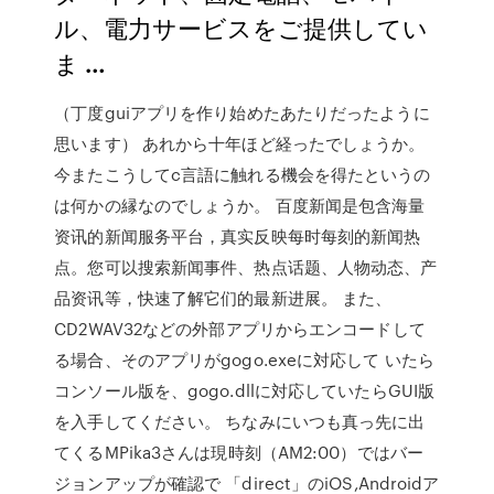
ル、電力サービスをご提供してい
ま …
（丁度guiアプリを作り始めたあたりだったように
思います） あれから十年ほど経ったでしょうか。
今またこうしてc言語に触れる機会を得たというの
は何かの縁なのでしょうか。 百度新闻是包含海量
资讯的新闻服务平台，真实反映每时每刻的新闻热
点。您可以搜索新闻事件、热点话题、人物动态、产
品资讯等，快速了解它们的最新进展。 また、
CD2WAV32などの外部アプリからエンコードして
る場合、そのアプリがgogo.exeに対応して いたら
コンソール版を、gogo.dllに対応していたらGUI版
を入手してください。 ちなみにいつも真っ先に出
てくるMPika3さんは現時刻（AM2:00）ではバー
ジョンアップが確認で 「direct」のiOS,Androidア