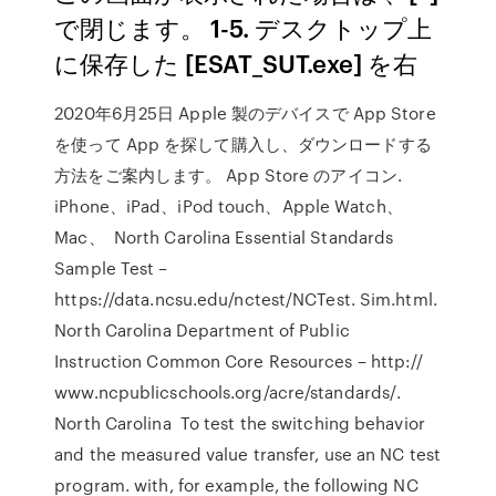
で閉じます。 1-5. デスクトップ上
に保存した [ESAT_SUT.exe] を右
2020年6月25日 Apple 製のデバイスで App Store
を使って App を探して購入し、ダウンロードする
方法をご案内します。 App Store のアイコン.
iPhone、iPad、iPod touch、Apple Watch、
Mac、 North Carolina Essential Standards
Sample Test –
https://data.ncsu.edu/nctest/NCTest. Sim.html.
North Carolina Department of Public
Instruction Common Core Resources – http://
www.ncpublicschools.org/acre/standards/.
North Carolina To test the switching behavior
and the measured value transfer, use an NC test
program. with, for example, the following NC