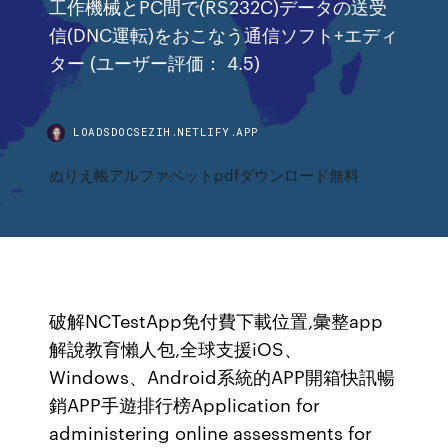
工作機械とPC間で(RS232C)データの送受
信(DNC運転)をおこなう通信ソフト+エディ
ター (ユーザー評価： 4.5)
LOADSDOCSEZIH.NETLIFY.APP
ぬりえ帳アルファベットpdfダウンロード無料
破解NCTestApp免付費下載位置,彙整app
解說教育懶人包,全球支援iOS、
Windows、Android系統的APP開箱快訊暢
銷APP手遊排行榜Application for
administering online assessments for