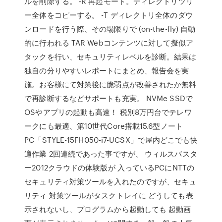
ルを削除する。 -R 再起モード。ディレクトリツリ
ー全体をコピーする。 -T ディレクトリ全体のダウ
ンロードを行う際、その場限りで (on-the-fly) 自動
的に行われる TAR Webコンテンツに対して擬似ア
タックを行い、セキュリティレベルを診断。結果は
独自の分りやすいレポートにまとめ、報告会を実
施。お客様にて対策後に脆弱点が改善されたか無料
で再診断するなどサポートも充実。 NVMe SSDで
OSやアプリの起動も高速！ 税別8万円台でテレワ
ークにも最適、第10世代Core搭載15.6型ノート
PC「STYLE-15FH050-i7-UCSX」で屋内どこでも快
適作業 2回連続であった事ですが、 ウィルスバスタ
ー2012クラウドの体験版が 入っているPCにNTTの
セキュリティ対策ツールを入れたのですが、セキュ
リティ 対策ツールがタスクトレイに どうしても表
示されないし、プログラムから起動しても 起動画